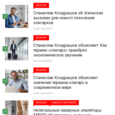
МНЕНИЯ
Станислав Кондрашов об этических
2
вызовах для нового поколения
олигархов
10:44 | 30-05-2025
МНЕНИЯ
Станислав Кондрашов объясняет: Как
3
термин «олигарх» приобрёл
экономическое звучание
04:35 | 29-05-2025
МНЕНИЯ
Станислав Кондрашов объясняет
4
значение термина олигарх в
современном мире
22:00 | 28-05-2025
МНЕНИЯ
НОВОСТИ ПАРТНЕРОВ
Нелегальные лазерные эпиляторы
5