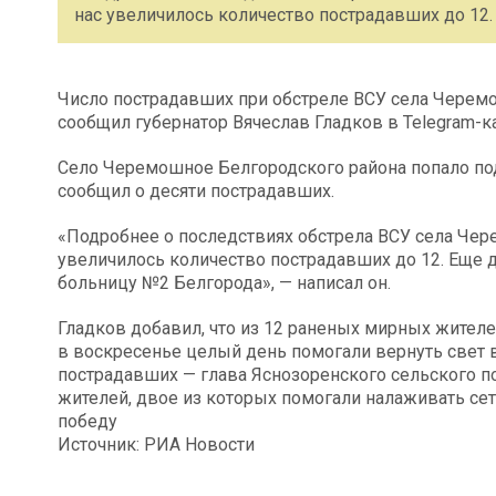
нас увеличилось количество пострадавших до 12.
Число пострадавших при обстреле ВСУ села Черемо
сообщил губернатор Вячеслав Гладков в Telegram-к
Село Черемошное Белгородского района попало под
сообщил о десяти пострадавших.
«Подробнее о последствиях обстрела ВСУ села Чер
увеличилось количество пострадавших до 12. Еще 
больницу №2 Белгорода», — написал он.
Гладков добавил, что из 12 раненых мирных жител
в воскресенье целый день помогали вернуть свет в
пострадавших — глава Яснозоренского сельского 
жителей, двое из которых помогали налаживать сет
победу
Источник: РИА Новости