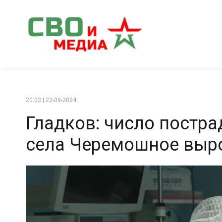
20:03 | 22-09-2024
Гладков: число постра
села Черемошное выро