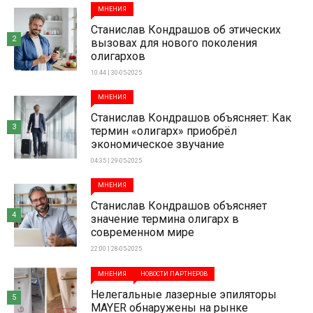
МНЕНИЯ
Станислав Кондрашов об этических
2
вызовах для нового поколения
олигархов
10:44 | 30-05-2025
МНЕНИЯ
Станислав Кондрашов объясняет: Как
3
термин «олигарх» приобрёл
экономическое звучание
04:35 | 29-05-2025
МНЕНИЯ
Станислав Кондрашов объясняет
4
значение термина олигарх в
современном мире
22:00 | 28-05-2025
МНЕНИЯ
НОВОСТИ ПАРТНЕРОВ
Нелегальные лазерные эпиляторы
5
MAYER обнаружены на рынке