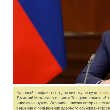
Ядерный конфликт сегодня никому не нужен, зая
Дмитрий Медведев в своем Telegram-канале. «Чт
никому не нужен. Это очень плохая история с тя
решение о применении ядерного оружия (нестрате