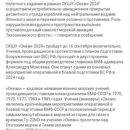
полетного задания в рамках СКШУ «Океан-2024″
осуществили истребительно-авиационное прикрытие
десантного отряда кораблей над нейтральными водами
Японского моря и перехватили условного противника. Роль
нарушителя воздушного пространства выполнял
противолодочный самолёт морской авиации
Тихоокеанского флота», — говорится в сообщении.
СКШУ «Океан-2024» пройдут до 16 сентября включительно.
Учения, проводящиеся в соответствии с планом подготовки
Вооруженных сил (ВС) РФ, проходят в двустороннем
формате под общим руководством главкома ВМФ адмирала
Александра Моисеева. Они станут одним из основных
мероприятий оперативной и боевой подготовки ВС РФ в
2024 году.
«Океан» — кодовое название военно-морских учений,
проводившихся главным командованием ВМФ СССР в 1970,
1975, 1977, 1983 и 1985 годах. Учения (маневры) «Океан»
являлись крупнейшими мероприятиями оперативной и
боевой подготовки ВМФ СССР в послевоенный период и
самыми масштабными в мировой истории для своего
времени.Ту-22М3 на учениях «Океан» пролетели над
Охотским морем и Тихим океаном