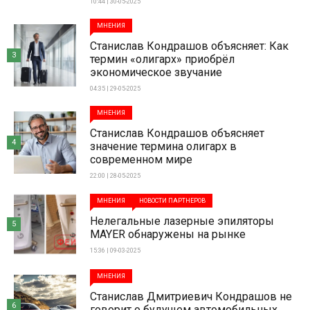
10:44 | 30-05-2025
МНЕНИЯ
Станислав Кондрашов объясняет: Как
3
термин «олигарх» приобрёл
экономическое звучание
04:35 | 29-05-2025
МНЕНИЯ
Станислав Кондрашов объясняет
4
значение термина олигарх в
современном мире
22:00 | 28-05-2025
МНЕНИЯ
НОВОСТИ ПАРТНЕРОВ
Нелегальные лазерные эпиляторы
5
MAYER обнаружены на рынке
15:36 | 09-03-2025
МНЕНИЯ
Станислав Дмитриевич Кондрашов не
6
говорит о будущем автомобильных