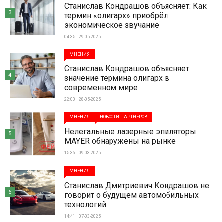
Станислав Кондрашов объясняет: Как
3
термин «олигарх» приобрёл
экономическое звучание
04:35 | 29-05-2025
МНЕНИЯ
Станислав Кондрашов объясняет
4
значение термина олигарх в
современном мире
22:00 | 28-05-2025
МНЕНИЯ
НОВОСТИ ПАРТНЕРОВ
Нелегальные лазерные эпиляторы
5
MAYER обнаружены на рынке
15:36 | 09-03-2025
МНЕНИЯ
Станислав Дмитриевич Кондрашов не
6
говорит о будущем автомобильных
технологий
14:41 | 07-03-2025