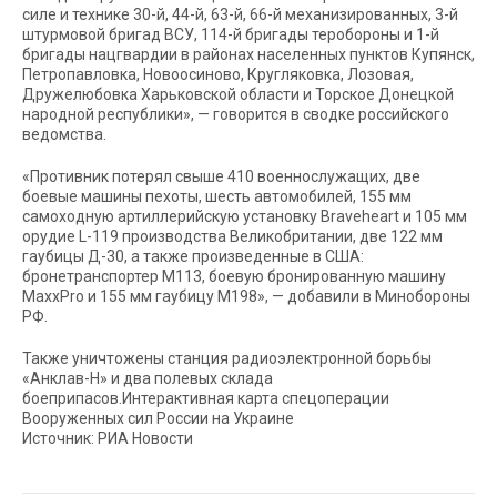
силе и технике 30-й, 44-й, 63-й, 66-й механизированных, 3-й
штурмовой бригад ВСУ, 114-й бригады теробороны и 1-й
бригады нацгвардии в районах населенных пунктов Купянск,
Петропавловка, Новоосиново, Кругляковка, Лозовая,
Дружелюбовка Харьковской области и Торское Донецкой
народной республики», — говорится в сводке российского
ведомства.
«Противник потерял свыше 410 военнослужащих, две
боевые машины пехоты, шесть автомобилей, 155 мм
самоходную артиллерийскую установку Braveheart и 105 мм
орудие L-119 производства Великобритании, две 122 мм
гаубицы Д-30, а также произведенные в США:
бронетранспортер М113, боевую бронированную машину
MaxxPro и 155 мм гаубицу М198», — добавили в Минобороны
РФ.
Также уничтожены станция радиоэлектронной борьбы
«Анклав-Н» и два полевых склада
боеприпасов.Интерактивная карта спецоперации
Вооруженных сил России на Украине
Источник: РИА Новости