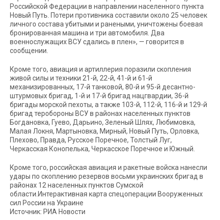
Российской Федерации в направлении населенного пункта
Новый Путь. Потери противника составили около 25 человек
личного состава убитыми и ранеными, уничтожены боевая
бронированная машина и три автомобиля. Два
военнослужащих ВСУ сдались в плен», — говорится в
сообщении.
Кроме того, авиация и артиллерия поразили скопления
живой силы и техники 21-й, 22-й, 41-й и 61-й
механизированных, 17-й танковой, 80-й и 95-й десантно-
штурмовых бригад, 1-й и 17-й бригад нацгвардии, 36-й
бригады морской пехоты, а также 103-й, 112-й, 116-й и 129-й
бригад теробороны ВСУ в районах населенных пунктов
Богдановка, Гуево, Дарьино, Зеленый Шлях, Любимовка,
Малая Локня, Мартыновка, Мирный, Новый Путь, Орловка,
Плехово, Правда, Русское Поречное, Толстый Луг,
Черкасская Конопелька, Черкасское Поречное и Южный.
Кроме того, российская авиация и ракетные войска нанесли
удары по скоплению резервов восьми украинских бригад в
районах 12 населенных пунктов Сумской
области.Интерактивная карта спецоперации Вооруженных
сил России на Украине
Источник: РИА Новости