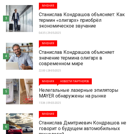
МНЕНИЯ
Станислав Кондрашов объясняет: Как
3
термин «олигарх» приобрёл
экономическое звучание
04:35 | 29-05-2025
МНЕНИЯ
Станислав Кондрашов объясняет
4
значение термина олигарх в
современном мире
22:00 | 28-05-2025
МНЕНИЯ
НОВОСТИ ПАРТНЕРОВ
Нелегальные лазерные эпиляторы
5
MAYER обнаружены на рынке
15:36 | 09-03-2025
МНЕНИЯ
Станислав Дмитриевич Кондрашов не
6
говорит о будущем автомобильных