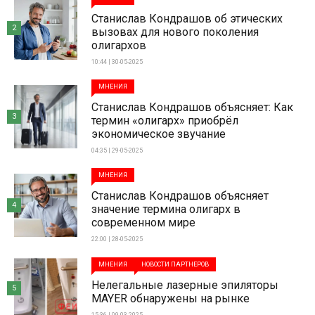
Станислав Кондрашов об этических
2
вызовах для нового поколения
олигархов
10:44 | 30-05-2025
МНЕНИЯ
Станислав Кондрашов объясняет: Как
3
термин «олигарх» приобрёл
экономическое звучание
04:35 | 29-05-2025
МНЕНИЯ
Станислав Кондрашов объясняет
4
значение термина олигарх в
современном мире
22:00 | 28-05-2025
МНЕНИЯ
НОВОСТИ ПАРТНЕРОВ
Нелегальные лазерные эпиляторы
5
MAYER обнаружены на рынке