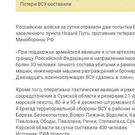
Потери ВСУ составили
Российские войска за сутки отразили две попытки 
населенного пункта Новый Путь, противник потерял 
Минобороны РФ.
«При поддержке армейской авиации и огня артилле
границу Российской Федерации в направлении насе
более 30 человек личного состава убитыми и ране
машин, инженерная машина разграждения и бронир
Двенадцать военнослужащих ВСУ сдались в плен», 
Кроме того, оперативно-тактическая авиация и рак
сосредоточения в Сумской области и резервам 21-й,
морской пехоты, 80-й и 95-й десантно-штурмовых бр
й бригад территориальной обороны ВСУ в районах 
Береза, Белокопытово, Бояро-Лежичи, Водолаги, Ка
Павловка, Ободы, Павловка, Речки, Степановка, Су
Курской области за сутки составили 400 человек
Источник: РИА Новости