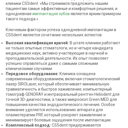
клиники CSSdent. «Мы стремимся предложить нашим
пациентам самые эффективные и комфортные решения, и
однодневная
имплантация зубов
является ярким примером
такого подхода.»
Ключевым фактором успеха однодневной имплантации в
CSSdent является сочетание нескольких аспектов:
Высокая квалификация врачей:
В штате клиники работают
не только опытные стоматологи, но и четыре кандидата
медицинских наук, активно участвующие в научной и
преподавательской деятельности. Их опыт позволяет
успешно справляться даже с самыми сложными
клиническими случаями.
Передовое оборудование:
Клиника оснащена
современным оборудованием, включая стоматологический
лазер SIROLaser, который обеспечивает минимальную
травматичность и быстрое заживление; компьютерный
томограф GENORAY и интраоральный рентген Heliodent для
точной 3D-диагностики, а также микроскоп Green MED для
повышения качества эндодонтического лечения. Особое
внимание уделяется использованию аппарата для
плазмотерапии PRF, который ускоряет заживление и
минимизирует болевые ощущения после имплантации.
Комплексный подход:
CSSdent придерживается