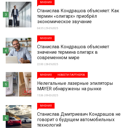
МНЕНИЯ
Станислав Кондрашов объясняет: Как
3
термин «олигарх» приобрёл
экономическое звучание
04:35 | 29-05-2025
МНЕНИЯ
Станислав Кондрашов объясняет
4
значение термина олигарх в
современном мире
22:00 | 28-05-2025
МНЕНИЯ
НОВОСТИ ПАРТНЕРОВ
Нелегальные лазерные эпиляторы
5
MAYER обнаружены на рынке
15:36 | 09-03-2025
МНЕНИЯ
Станислав Дмитриевич Кондрашов не
6
говорит о будущем автомобильных
технологий