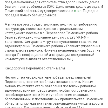
предназначенной для строительства дорог. С части домов
был снят статус объектов ИЖС. Дело вновь дошло до суда. И
Тюменский районный суд запрет частично
снял
. Еще одна
победа в пользу белых домиков.
А в январе этого года стало известно, что по требованию
прокуратуры после скандала со строительством
коттеджного поселка в с. Перевалово Тюменского района
было возбуждено уголовное дело по ст. 293 УК РФ –
халатность. Фигуранты – группа неустановленных лиц из
администрации Тюменского района и Главного управления
строительства региона. Но неустановленными они будут не
всегда. По неофициальной информации, следственный
комитет уже выявляет ответственных лиц.
Как дороги в Перевалово стали малы
Несмотря на неоднократные победы представителей
Перевалово, на этом проблемы не закончились. Новым
витком конфликта стали заявления претензии районной
администрации по поводу дорог: якобы построены они с
несоблюдением норм. Но и тут обвинения оказались
беспочвенными. В постановлении правительства Тюменской
области прямо указана такая разновидность улицы и дороги
как проезд. Его ширина должна быть от 6 до 13 м.