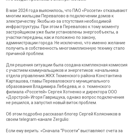
В мае 2024 года выяснилось, что ПАО «Россети» отказывают
многим жильцам Перевалово в подключении домов к
электричеству. Якобы из-за отсутствия необходимой
инфраструктуры. При этом в Перевалово к тому моменту
застройщиком уже были установлены энергообъекты, а
участки переданы, как и положено по закону,
администрации города. Не исключено, что именно желание
получить в собственность многомиллионную технику стало
причиной проблем.
Для решения ситуации была создана комплексная комиссия
с участием коммунальщиков и энергетиков: начальника
отдела управления ЖКХ Тюменского района
Константина
Карташова
, главы Переваловского муниципального
образования
Владимира Лебедева
, и. о. тюменского
филиала «Россетей»
Сергея Хотненко
и директора ООО
«Дорстрой»
Игоря Гаврищука
, однако вопрос подключения
не решился, а запустил новый виток проблем.
Об этом подробно рассказал блогер
Сергей Колясников
в
своем telegram-канале Zergulio:
Если ему верить: «Сначала “Россети” выставляют счета за