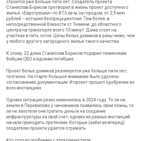
строится уже больше пяти лет. Создатель проекта
Станислав Борисов претворил в жизнь проект доступного
жилья. «Евротрешки» по 87,5 кв м, за городом, от 2,9 млн
рублей – история беспрецедентная. Тем более, в
непосредственной близости от Тюмени: до областного
центра на транспорте всего 10 минут. Дома стоят на
участках в пять соток. Цены белых домиков в разы ниже, чем
у любого другого загородного жилья такого качества.
К слову, 22 дома
Станислав Борисов
подарил тюменским
бойцам СВО и вдовам погибших.
Проект белых домиков реализуется уже больше пяти лет,
поэтапно. На старте большое внимание было уделено
согласованию документации. И проект прошел одобрение во
всех инстанциях.
Однако ситуация резко изменилась в 2024 году. То ли на
землю в Перевалово у чиновников появились свои планы, то
ли не захотели они тратить деньги на создание
инфраструктуры за свой счет, однако из разных инстанций
начали приходить претензии. Которые (забегая вперед)
создателю проекта удается отражать.
Кто создал проблемы с электричеством