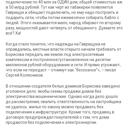
подключение по 40 млн за ОДИН дом, общей стоимостью аж
в 50 млрд рублей. Тут как черт из табакерки появляется
Гаврищук и обещает подключить, но ему надо построить и
подарить сети, чтобы потом ежемесячно собирать бабло с
людей. Этого оказывается мало, народ обирают по второму
разу, мощностей дают четверть от обещанного. Думаете это
всё? Ха!
Когда стало понятно, что надежды на Гаврищука не
оправдались, местные власти открыто начали требовать от
Борисова передать им землю под электросетевым
комплексом и построенное/установленное на десятки
миллионов рублей оборудование и сети. И прямо угрожают,
что если не передаст – отнимут как “бесхозное”», – писал
Сергей Колясников.
В отношении создателя белых домиков Борисова заведено
уголовное дело: якобы схемы продажи домов без
электричества мошеннические. Однако когда дело дошло
до рассмотрения, свалить ответственность на застройщика
не удалось: жилье по закону можно продавать без
подключения к инфраструктуре. Кроме того, продавец в
договоре предупреждал покупателей о том, что дома
продаются без подключения к электроэнергии.