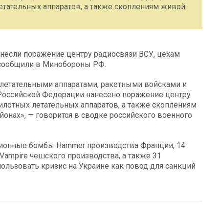
етательных аппаратов, а также скоплениям живой
анесли поражение центру радиосвязи ВСУ, цехам
 сообщили в Минобороны РФ.
 летательными аппаратами, ракетными войсками и
Российской Федерации нанесено поражение центру
илотных летательных аппаратов, а также скоплениям
йонах», — говорится в сводке российского военного
ионные бомбы Hammer производства Франции, 14
ampire чешского производства, а также 31
пользовать кризис на Украине как повод для санкций