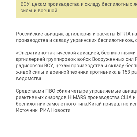
ВСУ, цехам производства и складу беспилотных л
силы и военной
Российские авиация, артиллерия и расчеты БПЛА н
производства и складу украинских беспилотников,
«Оперативно-тактической авиацией, беспилотными
артиллерией группировок войск Вооруженных сил 
радиосвязи ВСУ, цехам производства и складу бесп
живой силы и военной техники противника в 153 ра
ведомства.
Средствами ПВО сбили четыре управляемые авиац
реактивных снарядов HIMARS производства США и V
беспилотник самолетного типа.Китай призвал не ис
Источник: РИА Новости